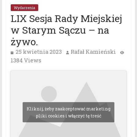
Wydarzenia
LIX Sesja Rady Miejskiej
w Starym Sączu – na
żywo.
25 kwietnia 2023
Rafał Kamieński
1384 Views
Kliknij, żeby zaakceptować marketing
pliki cookies i włączyć tę treść