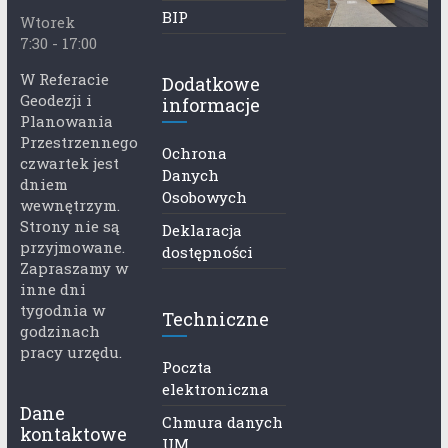
BIP
Wtorek
7:30 - 17:00
W Referacie
Dodatkowe
Geodezji i
informacje
Planowania
Przestrzennego
Ochrona
czwartek jest
Danych
dniem
Osobowych
wewnętrzym.
Strony nie są
Deklaracja
przyjmowane.
dostępności
Zapraszamy w
inne dni
tygodnia w
Techniczne
godzinach
pracy urzędu.
Poczta
elektroniczna
Dane
Chmura danych
kontaktowe
UM