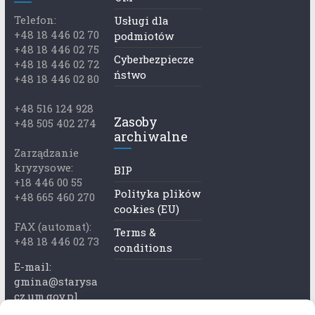
Telefon:
Usługi dla
+48 18 446 02 70
podmiotów
+48 18 446 02 75
Cyberbezpiecze
+48 18 446 02 72
ństwo
+48 18 446 02 80
+48 516 124 928
Zasoby
+48 505 402 274
archiwalne
Zarządzanie
kryzysowe:
BIP
+18 446 00 55
Polityka plików
+48 665 460 270
cookies (EU)
FAX (automat):
Terms &
+48 18 446 02 73
conditions
E-mail:
gmina@starysa
cz.um.gov.pl