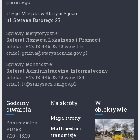
gminnego.
Urząd Miejski w Starym Sączu
ul. Stefana Batorego 25
Sprawy merytoryczne:
Referat Rozwoju Lokalnego i Promocji
telefon: +48 18 446 02 70 wew. 116
emial: gmina@starysacz.um.gov.pl
Sprawy techniczne:
Referat Administracyjno-Informatyczny
telefon: +48 18 446 02 70 wew. 134
email: it@starysacz.um.gov.pl
Godziny
Na skróty
W
otwarcia
obiektywie
Mapa strony
Poniedziałek -
Multimedia i
Piątek
transmisje
7:30 - 15:30