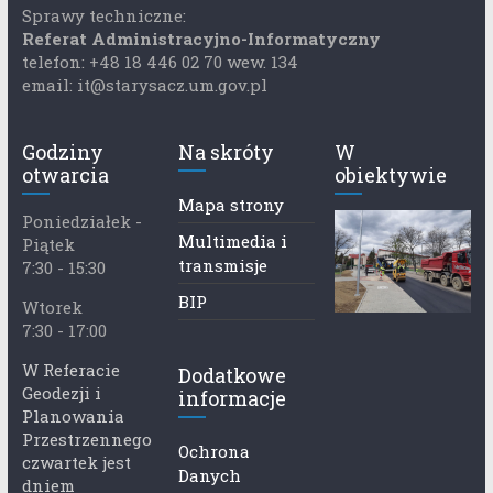
Sprawy techniczne:
Referat Administracyjno-Informatyczny
telefon: +48 18 446 02 70 wew. 134
email: it@starysacz.um.gov.pl
Godziny
Na skróty
W
otwarcia
obiektywie
Mapa strony
Poniedziałek -
Multimedia i
Piątek
transmisje
7:30 - 15:30
BIP
Wtorek
7:30 - 17:00
W Referacie
Dodatkowe
Geodezji i
informacje
Planowania
Przestrzennego
Ochrona
czwartek jest
Danych
dniem