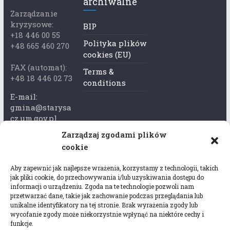
archiwalne
Zarządzanie
kryzysowe:
BIP
+18 446 00 55
Polityka plików
+48 665 460 270
cookies (EU)
FAX (automat):
Terms &
+48 18 446 02 73
conditions
E-mail:
gmina@starysa
cz.um.gov.pl
Zarządzaj zgodami plików
Adres skrzynki
cookie
ePuap:
/xkk2740tcp/sk
Aby zapewnić jak najlepsze wrażenia, korzystamy z technologii, takich
rytka
jak pliki cookie, do przechowywania i/lub uzyskiwania dostępu do
informacji o urządzeniu. Zgoda na te technologie pozwoli nam
Adres do e-
przetwarzać dane, takie jak zachowanie podczas przeglądania lub
Doręczeń:
unikalne identyfikatory na tej stronie. Brak wyrażenia zgody lub
AEL-97528-
wycofanie zgody może niekorzystnie wpłynąć na niektóre cechy i
funkcje.
78647-USWGJ-