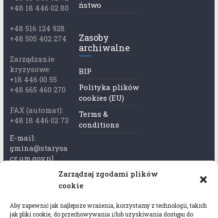
ństwo
+48 18 446 02 80
+48 516 124 928
Zasoby
+48 505 402 274
archiwalne
Zarządzanie
kryzysowe:
BIP
+18 446 00 55
Polityka plików
+48 665 460 270
cookies (EU)
FAX (automat):
Terms &
+48 18 446 02 73
conditions
E-mail:
gmina@starysa
cz.um.gov.pl
Zarządzaj zgodami plików
Adres skrzynki
cookie
ePuap:
/xkk2740tcp/sk
Aby zapewnić jak najlepsze wrażenia, korzystamy z technologii, takich
rytka
jak pliki cookie, do przechowywania i/lub uzyskiwania dostępu do