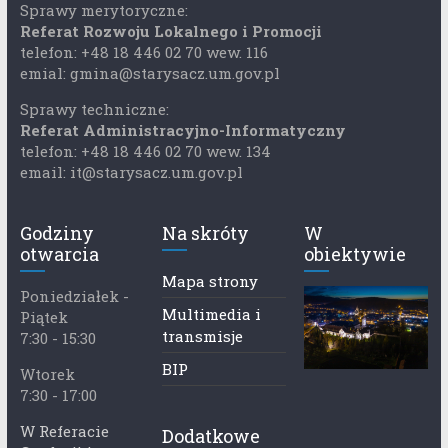
Sprawy merytoryczne:
Referat Rozwoju Lokalnego i Promocji
telefon: +48 18 446 02 70 wew. 116
emial: gmina@starysacz.um.gov.pl
Sprawy techniczne:
Referat Administracyjno-Informatyczny
telefon: +48 18 446 02 70 wew. 134
email: it@starysacz.um.gov.pl
Godziny
Na skróty
W
otwarcia
obiektywie
Mapa strony
Poniedziałek -
Multimedia i
Piątek
transmisje
7:30 - 15:30
BIP
Wtorek
7:30 - 17:00
W Referacie
Dodatkowe