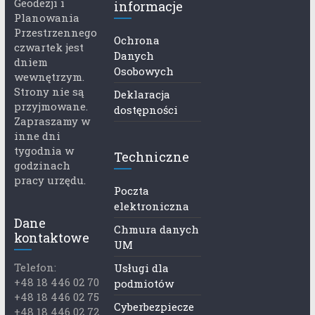
Geodezji i
informacje
Planowania
Przestrzennego
Ochrona
czwartek jest
Danych
dniem
Osobowych
wewnętrzym.
Strony nie są
Deklaracja
przyjmowane.
dostępności
Zapraszamy w
inne dni
tygodnia w
Techniczne
godzinach
pracy urzędu.
Poczta
elektroniczna
Dane
Chmura danych
kontaktowe
UM
Telefon:
Usługi dla
+48 18 446 02 70
podmiotów
+48 18 446 02 75
Cyberbezpiecze
+48 18 446 02 72