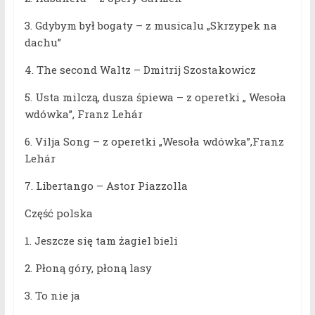
3.
Gdybym był bogaty – z musicalu „Skrzypek na
dachu”
4. The second Waltz – Dmitrij Szostakowicz
5. Usta milczą, dusza śpiewa – z operetki „ Wesoła
wdówka”, Franz Lehár
6. Vilja Song – z operetki „Wesoła wdówka”,Franz
Lehár
7. Libertango – Astor Piazzolla
Część polska
1. Jeszcze się tam żagiel bieli
2. Płoną góry, płoną lasy
3. To nie ja