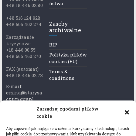
ństwo
+48 18 446 02 80
+48 516 124 928
Zasoby
+48 505 402 274
archiwalne
Zarządzanie
kryzysowe:
BIP
+18 446 00 55
Polityka plików
+48 665 460 270
cookies (EU)
FAX (automat):
Terms &
+48 18 446 02 73
conditions
E-mail:
gmina@starysa
cz.um.gov.pl
Zarządzaj zgodami plików
Adres skrzynki
cookie
ePuap:
/xkk2740tcp/sk
Aby zapewnić jak najlepsze wrażenia, korzystamy z technologii, takich
rytka
jak pliki cookie, do przechowywania i/lub uzyskiwania dostępu do