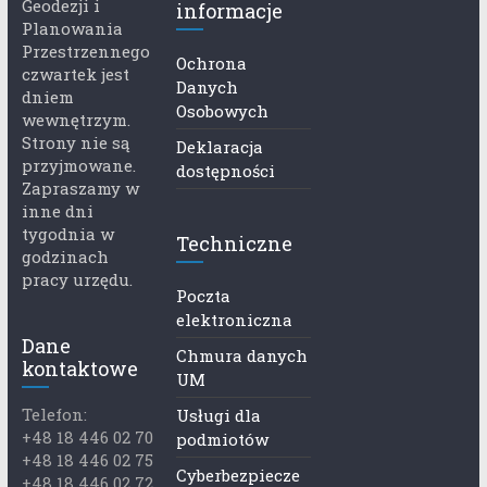
Geodezji i
informacje
Planowania
Przestrzennego
Ochrona
czwartek jest
Danych
dniem
Osobowych
wewnętrzym.
Strony nie są
Deklaracja
przyjmowane.
dostępności
Zapraszamy w
inne dni
tygodnia w
Techniczne
godzinach
pracy urzędu.
Poczta
elektroniczna
Dane
Chmura danych
kontaktowe
UM
Telefon:
Usługi dla
+48 18 446 02 70
podmiotów
+48 18 446 02 75
Cyberbezpiecze
+48 18 446 02 72