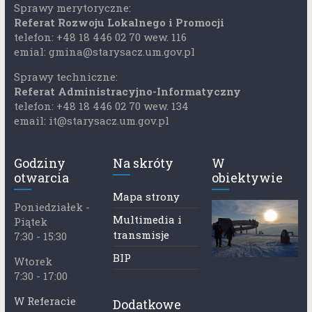
Sprawy merytoryczne:
Referat Rozwoju Lokalnego i Promocji
telefon: +48 18 446 02 70 wew. 116
emial: gmina@starysacz.um.gov.pl
Sprawy techniczne:
Referat Administracyjno-Informatyczny
telefon: +48 18 446 02 70 wew. 134
email: it@starysacz.um.gov.pl
Godziny
Na skróty
W
otwarcia
obiektywie
Mapa strony
Poniedziałek -
Multimedia i
Piątek
transmisje
7:30 - 15:30
BIP
Wtorek
7:30 - 17:00
W Referacie
Dodatkowe