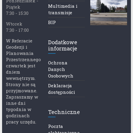
Poniedziałek -
Multimedia i
Piątek
transmisje
7:30 - 15:30
BIP
Wtorek
7:30 - 17:00
W Referacie
Dodatkowe
Geodezji i
informacje
Planowania
Przestrzennego
Ochrona
czwartek jest
Danych
dniem
Osobowych
wewnętrzym.
Strony nie są
Deklaracja
przyjmowane.
dostępności
Zapraszamy w
inne dni
tygodnia w
Techniczne
godzinach
pracy urzędu.
Poczta
elektroniczna