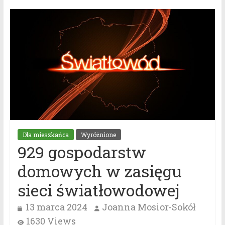
Dla mieszkańca
Wyróżnione
929 gospodarstw
domowych w zasięgu
sieci światłowodowej
13 marca 2024
Joanna Mosior-Sokół
1630 Views