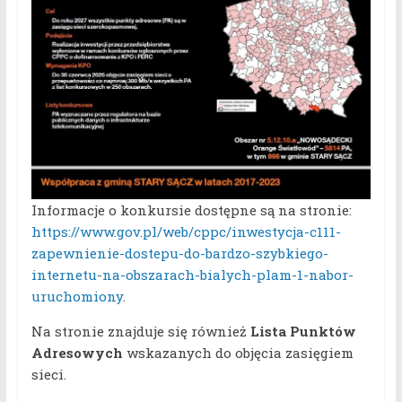
Informacje o konkursie dostępne są na stronie:
https://www.gov.pl/web/cppc/inwestycja-c111-
zapewnienie-dostepu-do-bardzo-szybkiego-
internetu-na-obszarach-bialych-plam-1-nabor-
uruchomiony
.
Na stronie znajduje się również
Lista Punktów
Adresowych
wskazanych do objęcia zasięgiem
sieci.