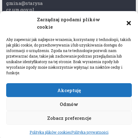
gmina@starysa
cz.um.gov.pl
Zarządzaj zgodami plików
Adres skrzynki
cookie
ePuap:
/xkk2740tcp/sk
Aby zapewnić jak najlepsze wrażenia, korzystamy z technologii, takich
rytka
jak pliki cookie, do przechowywania i/lub uzyskiwania dostępu do
informacji o urządzeniu. Zgoda na te technologie pozwoli nam
Adres do e-
przetwarzać dane, takie jak zachowanie podczas przeglądania lub
Doręczeń:
unikalne identyfikatory na tej stronie. Brak wyrażenia zgody lub
wycofanie zgody może niekorzystnie wpłynąć na niektóre cechy i
AEL-97528-
funkcje.
78647-USWGJ-
32
Akceptuję
Odmów
Zobacz preferencje
Copyright © 2026
Gmina Stary Sącz
. All rights
reserved.
Polityka plików cookies
Polityka prywatności