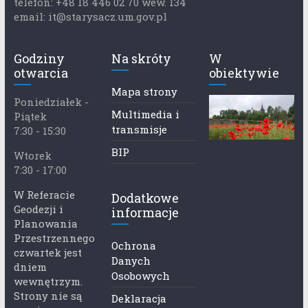
telefon: +48 18 446 02 70 wew. 134
email: it@starysacz.um.gov.pl
Godziny
Na skróty
W
otwarcia
obiektywie
Mapa strony
Poniedziałek -
Multimedia i
Piątek
transmisje
7:30 - 15:30
BIP
Wtorek
7:30 - 17:00
W Referacie
Dodatkowe
Geodezji i
informacje
Planowania
Przestrzennego
Ochrona
czwartek jest
Danych
dniem
Osobowych
wewnętrzym.
Strony nie są
Deklaracja