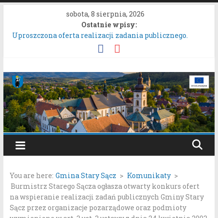
Przejdź
sobota, 8 sierpnia, 2026
do
Ostatnie wpisy:
treści
Uproszczona oferta realizacji zadania publicznego.
ZARZĄDZENIE NR 136/2026BURMISTRZA STAREGO
SĄCZA z dnia 6 sierpnia 2026 r. w sprawie ogłoszenia
wykazu nieruchomości gruntowych przeznaczonych do
Gmina
oddania w najem, dzierżawę i użyczenie.
Konkurs Wieńców Dożynkowych Województwa
Stary
Małopolskiego.
Zgłaszanie uwag do oferty realizacji zadania publicznego
pn. „Integracyjna Grupa Teatralna” złożonej przez
Sącz
Stowarzyszenie „Gniazdo”.
Konsultacje społeczne dotyczące zmiany „Miejscowego
Portal
planu zagospodarowania przestrzennego Mostki”.
samorządowy
You are here:
Gmina Stary Sącz
>
Komunikaty
>
Gminy
Burmistrz Starego Sącza ogłasza otwarty konkurs ofert
Stary
na wspieranie realizacji zadań publicznych Gminy Stary
Sącz
Sącz przez organizacje pozarządowe oraz podmioty