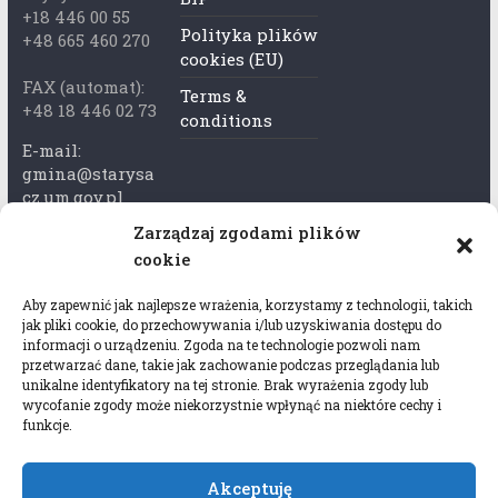
+18 446 00 55
Polityka plików
+48 665 460 270
cookies (EU)
FAX (automat):
Terms &
+48 18 446 02 73
conditions
E-mail:
gmina@starysa
cz.um.gov.pl
Zarządzaj zgodami plików
Adres skrzynki
cookie
ePuap:
/xkk2740tcp/sk
Aby zapewnić jak najlepsze wrażenia, korzystamy z technologii, takich
rytka
jak pliki cookie, do przechowywania i/lub uzyskiwania dostępu do
informacji o urządzeniu. Zgoda na te technologie pozwoli nam
Adres do e-
przetwarzać dane, takie jak zachowanie podczas przeglądania lub
Doręczeń:
unikalne identyfikatory na tej stronie. Brak wyrażenia zgody lub
wycofanie zgody może niekorzystnie wpłynąć na niektóre cechy i
AEL-97528-
funkcje.
78647-USWGJ-
32
Akceptuję