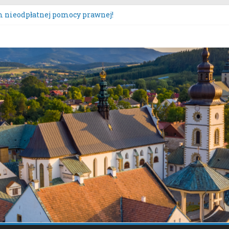
 nieodpłatnej pomocy prawnej!
tacje społeczne dotyczące zmiany „Miejscowego planu zagospo
czona oferta realizacji zadania publicznego.
s „Moc Bukietów Matki Boskiej Zielnej”.
zęcie konsultacji społecznych dotyczących: projektu zmiany m
ącz – Plan Nr 1A”.