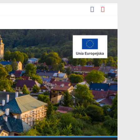
darowania przestrzennego Mostki”.
iejscowego planu zagospodarowania przestrzennego „Miasto