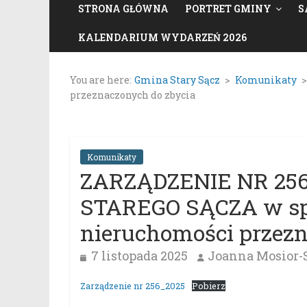
STRONA GŁÓWNA
PORTRET GMINY
S
KALENDARIUM WYDARZEŃ 2026
You are here:
Gmina Stary Sącz
>
Komunikaty
przeznaczonych do zbycia
Komunikaty
ZARZĄDZENIE NR 25
STAREGO SĄCZA w sp
nieruchomości przezn
7 listopada 2025
Joanna Mosior-
Zarządzenie nr 256_2025
Pobierz