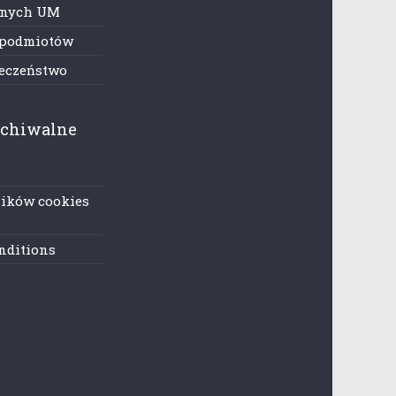
anych UM
 podmiotów
ieczeństwo
rchiwalne
lików cookies
nditions