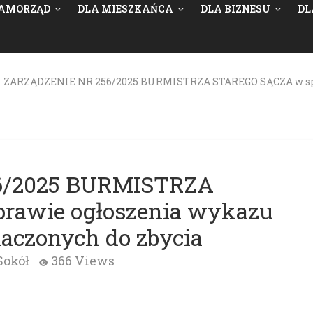
AMORZĄD
DLA MIESZKAŃCA
DLA BIZNESU
DL
>
ZARZĄDZENIE NR 256/2025 BURMISTRZA STAREGO SĄCZA w spr
6/2025 BURMISTRZA
rawie ogłoszenia wykazu
aczonych do zbycia
Sokół
366 Views