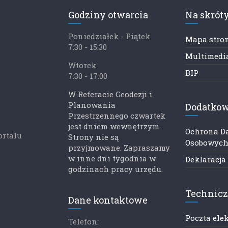
Godziny otwarcia
Na skrót
Poniedziałek - Piątek
Mapa stro
7:30 - 15:30
Multimedia
Wtorek
BIP
7:30 - 17:00
W Referacie Geodezji i
Planowania
Dodatkow
Przestrzennego czwartek
jest dniem wewnętrzym.
Ochrona D
ortalu
Strony nie są
Osobowyc
przyjmowane. Zapraszamy
w inne dni tygodnia w
Deklaracja
godzinach pracy urzędu.
Technic
Dane kontaktowe
Poczta ele
Telefon: