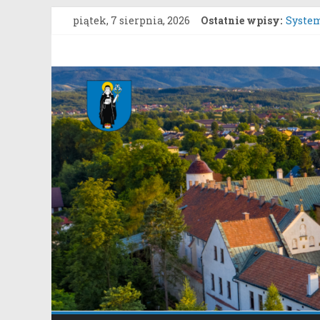
Przejdź
piątek, 7 sierpnia, 2026
Ostatnie wpisy:
System
do
Konsul
treści
Uprosz
Gmina
Konkur
Rozpoc
Stary
Stary S
Sącz
Portal
samorządowy
Gminy
Stary
Sącz