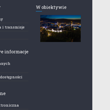
y
W obiektywie
ny
 i transmisje
e informacje
anych
h
 dostępności
zne
ktroniczna