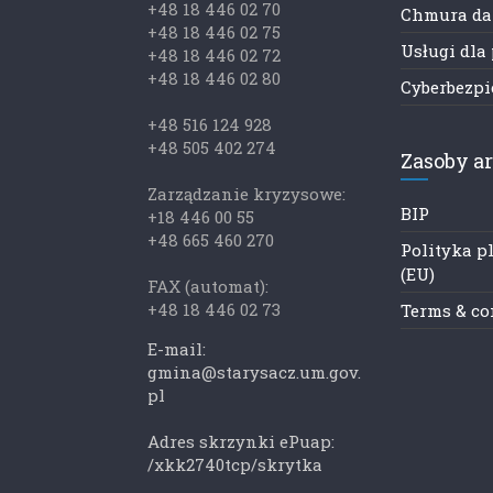
+48 18 446 02 70
Chmura d
+48 18 446 02 75
Usługi dla
+48 18 446 02 72
+48 18 446 02 80
Cyberbezp
+48 516 124 928
+48 505 402 274
Zasoby a
Zarządzanie kryzysowe:
BIP
+18 446 00 55
+48 665 460 270
Polityka p
(EU)
FAX (automat):
+48 18 446 02 73
Terms & co
E-mail:
gmina@starysacz.um.gov.
pl
Adres skrzynki ePuap:
/xkk2740tcp/skrytka