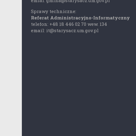
emial: gmina@starysacz.um.gov.pl
Sprawy techniczne:
Referat Administracyjno-Informatyczny
telefon: +48 18 446 02 70 wew. 134
email: it@starysacz.um.gov.pl