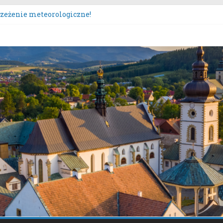
rzeżenie meteorologiczne.
rzeżenie meteorologiczne!
urs „Moc Bukietów Matki Boskiej Zielnej”.
poczęcie konsultacji społecznych dotyczących: projektu zmian
y Sącz – Plan Nr 1A”.
tem nieodpłatnej pomocy prawnej!