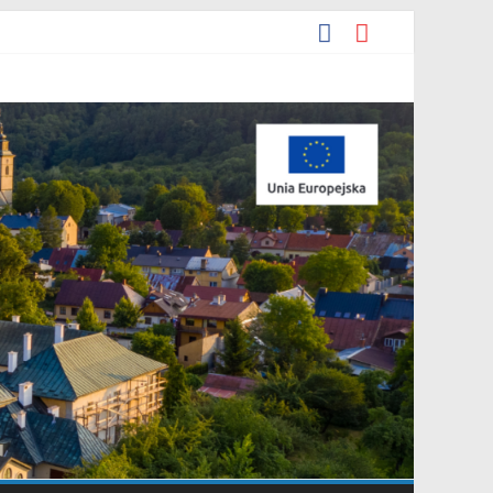
y miejscowego planu zagospodarowania przestrzennego „Miasto