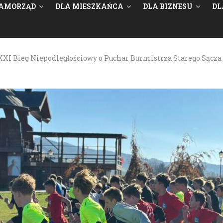
AMORZĄD
DLA MIESZKAŃCA
DLA BIZNESU
DL
XXI Bieg Niepodległościowy o Puchar Burmistrza Starego Sącza