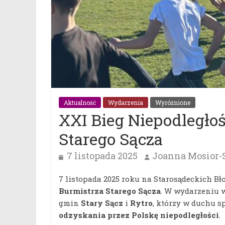
Aktualność
Wydarzenia
Wyróżnione
XXI Bieg Niepodległo
Starego Sącza
7 listopada 2025
Joanna Mosior-
7 listopada 2025 roku na Starosądeckich Bł
Burmistrza Starego Sącza
. W wydarzeniu 
gmin
Stary Sącz
i
Rytro
, którzy w duchu s
odzyskania przez Polskę niepodległości
.