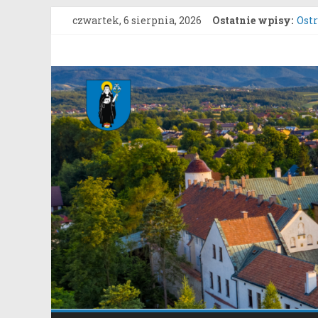
Przejdź
czwartek, 6 sierpnia, 2026
Ostatnie wpisy:
Ost
do
Ost
treści
Konk
Gmina
Roz
Star
Stary
Sys
Sącz
Portal
samorządowy
Gminy
Stary
Sącz