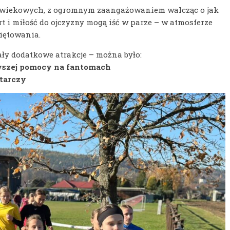
h wiekowych, z ogromnym zaangażowaniem walcząc o jak
t i miłość do ojczyzny mogą iść w parze – w atmosferze
więtowania.
ły dodatkowe atrakcje – można było:
wszej pomocy na fantomach
 tarczy