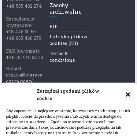
Zasoby
+48 505 402 274
archiwalne
Zarządzanie
kryzysowe:
BIP
+18 446 00 55
Polityka plików
+48 665 460 270
cookies (EU)
FAX (automat):
Terms &
+48 18 446 02 73
conditions
E-mail:
gmina@starysa
cz.um.gov.pl
Zarządzaj zgodami plików
Adres skrzynki
cookie
ePuap:
/xkk2740tcp/sk
Aby zapewnić jak najlepsze wrażenia, korzystamy z technologii, takich
rytka
jak pliki cookie, do przechowywania i/lub uzyskiwania dostępu do
informacji o urządzeniu. Zgoda na te technologie pozwoli nam
Adres do e-
przetwarzać dane, takie jak zachowanie podczas przeglądania lub
Doręczeń:
unikalne identyfikatory na tej stronie. Brak wyrażenia zgody lub