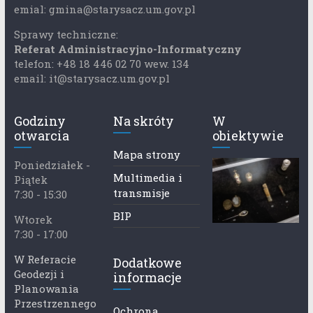
emial: gmina@starysacz.um.gov.pl
Sprawy techniczne:
Referat Administracyjno-Informatyczny
telefon: +48 18 446 02 70 wew. 134
email: it@starysacz.um.gov.pl
Godziny
Na skróty
W
otwarcia
obiektywie
Mapa strony
Poniedziałek -
Multimedia i
Piątek
transmisje
7:30 - 15:30
BIP
Wtorek
7:30 - 17:00
W Referacie
Dodatkowe
Geodezji i
informacje
Planowania
Przestrzennego
Ochrona