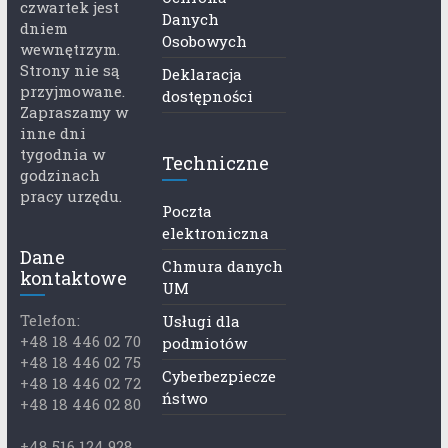
czwartek jest
Danych
dniem
Osobowych
wewnętrzym.
Strony nie są
Deklaracja
przyjmowane.
dostępności
Zapraszamy w
inne dni
tygodnia w
Techniczne
godzinach
pracy urzędu.
Poczta
elektroniczna
Dane
Chmura danych
kontaktowe
UM
Telefon:
Usługi dla
+48 18 446 02 70
podmiotów
+48 18 446 02 75
Cyberbezpiecze
+48 18 446 02 72
ństwo
+48 18 446 02 80
+48 516 124 928