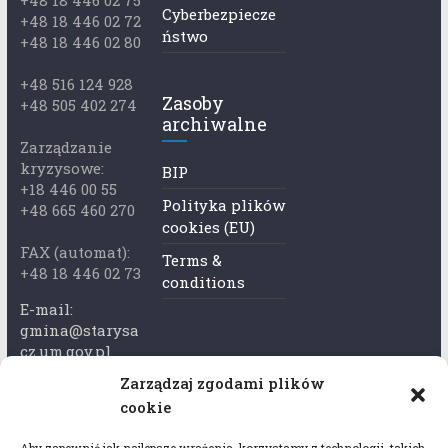
+48 18 446 02 75
Cyberbezpiecze
+48 18 446 02 72
ństwo
+48 18 446 02 80
+48 516 124 928
Zasoby
+48 505 402 274
archiwalne
Zarządzanie
kryzysowe:
BIP
+18 446 00 55
Polityka plików
+48 665 460 270
cookies (EU)
FAX (automat):
Terms &
+48 18 446 02 73
conditions
E-mail:
gmina@starysa
cz.um.gov.pl
Zarządzaj zgodami plików
Adres skrzynki
cookie
ePuap:
/xkk2740tcp/sk