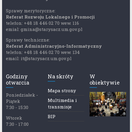
Sprawy merytoryczne:
Referat Rozwoju Lokalnego i Promocji
telefon: +48 18 446 02 70 wew. 116
emial: gmina@starysacz.um.gov.pl
Sprawy techniczne:
Referat Administracyjno-Informatyczny
telefon: +48 18 446 02 70 wew. 134
email: it@starysacz.um.gov.pl
Godziny
Na skróty
W
otwarcia
obiektywie
Mapa strony
Poniedziałek -
Multimedia i
Piątek
transmisje
7:30 - 15:30
BIP
Wtorek
7:30 - 17:00