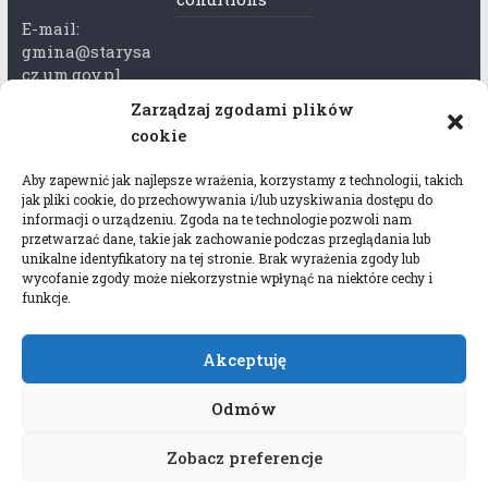
E-mail:
gmina@starysa
cz.um.gov.pl
Zarządzaj zgodami plików
Adres skrzynki
cookie
ePuap:
/xkk2740tcp/sk
Aby zapewnić jak najlepsze wrażenia, korzystamy z technologii, takich
rytka
jak pliki cookie, do przechowywania i/lub uzyskiwania dostępu do
informacji o urządzeniu. Zgoda na te technologie pozwoli nam
Adres do e-
przetwarzać dane, takie jak zachowanie podczas przeglądania lub
Doręczeń:
unikalne identyfikatory na tej stronie. Brak wyrażenia zgody lub
AEL-97528-
wycofanie zgody może niekorzystnie wpłynąć na niektóre cechy i
funkcje.
78647-USWGJ-
32
Akceptuję
Odmów
Zobacz preferencje
Copyright © 2026
Gmina Stary Sącz
. All rights