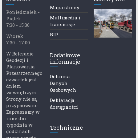
Mapa strony
Poniedziałek -
Multimedia i
Piątek
transmisje
7:30 - 15:30
BIP
Wtorek
7:30 - 17:00
W Referacie
Dodatkowe
Geodezji i
informacje
Planowania
Przestrzennego
Ochrona
czwartek jest
Danych
dniem
Osobowych
wewnętrzym.
Strony nie są
Deklaracja
przyjmowane.
dostępności
Zapraszamy w
inne dni
tygodnia w
Techniczne
godzinach
pracy urzędu.