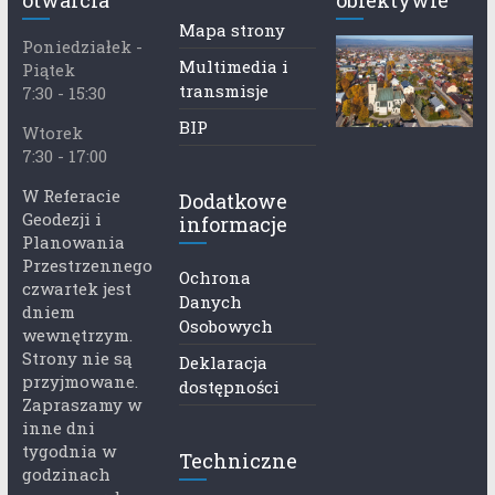
otwarcia
obiektywie
Mapa strony
Poniedziałek -
Multimedia i
Piątek
transmisje
7:30 - 15:30
BIP
Wtorek
7:30 - 17:00
W Referacie
Dodatkowe
Geodezji i
informacje
Planowania
Przestrzennego
Ochrona
czwartek jest
Danych
dniem
Osobowych
wewnętrzym.
Strony nie są
Deklaracja
przyjmowane.
dostępności
Zapraszamy w
inne dni
tygodnia w
Techniczne
godzinach