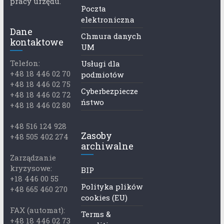
pracy urzędu.
Poczta
elektroniczna
Dane
Chmura danych
kontaktowe
UM
Telefon:
Usługi dla
+48 18 446 02 70
podmiotów
+48 18 446 02 75
Cyberbezpiecze
+48 18 446 02 72
ństwo
+48 18 446 02 80
+48 516 124 928
Zasoby
+48 505 402 274
archiwalne
Zarządzanie
kryzysowe:
BIP
+18 446 00 55
Polityka plików
+48 665 460 270
cookies (EU)
FAX (automat):
Terms &
+48 18 446 02 73