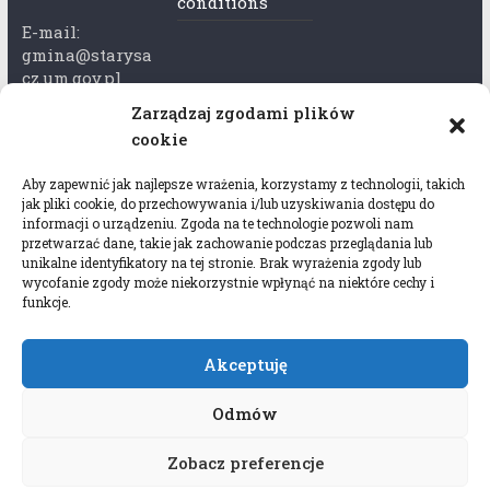
conditions
E-mail:
gmina@starysa
cz.um.gov.pl
Zarządzaj zgodami plików
Adres skrzynki
cookie
ePuap:
/xkk2740tcp/sk
Aby zapewnić jak najlepsze wrażenia, korzystamy z technologii, takich
rytka
jak pliki cookie, do przechowywania i/lub uzyskiwania dostępu do
informacji o urządzeniu. Zgoda na te technologie pozwoli nam
Adres do e-
przetwarzać dane, takie jak zachowanie podczas przeglądania lub
Doręczeń:
unikalne identyfikatory na tej stronie. Brak wyrażenia zgody lub
wycofanie zgody może niekorzystnie wpłynąć na niektóre cechy i
AEL-97528-
funkcje.
78647-USWGJ-
32
Akceptuję
Odmów
Zobacz preferencje
Copyright © 2026
Gmina Stary Sącz
. All rights