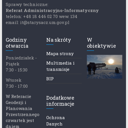
Sprawy techniczne:
Referat Administracyjno-Informatyczny
telefon: +48 18 446 02 70 wew. 134
email: it@starysacz.um.gov.pl
Godziny
Na skróty
W
otwarcia
obiektywie
Mapa strony
Poniedziałek -
Multimedia i
Piątek
transmisje
7:30 - 15:30
BIP
Wtorek
7:30 - 17:00
W Referacie
Dodatkowe
Geodezji i
informacje
Planowania
Przestrzennego
Ochrona
czwartek jest
Danych
dniem