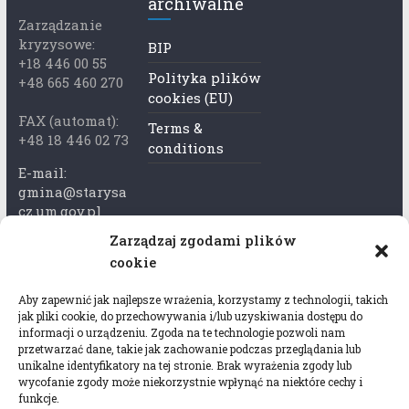
archiwalne
Zarządzanie
kryzysowe:
BIP
+18 446 00 55
Polityka plików
+48 665 460 270
cookies (EU)
FAX (automat):
Terms &
+48 18 446 02 73
conditions
E-mail:
gmina@starysa
cz.um.gov.pl
Zarządzaj zgodami plików
Adres skrzynki
cookie
ePuap:
/xkk2740tcp/sk
Aby zapewnić jak najlepsze wrażenia, korzystamy z technologii, takich
rytka
jak pliki cookie, do przechowywania i/lub uzyskiwania dostępu do
informacji o urządzeniu. Zgoda na te technologie pozwoli nam
Adres do e-
przetwarzać dane, takie jak zachowanie podczas przeglądania lub
Doręczeń:
unikalne identyfikatory na tej stronie. Brak wyrażenia zgody lub
wycofanie zgody może niekorzystnie wpłynąć na niektóre cechy i
AEL-97528-
funkcje.
78647-USWGJ-