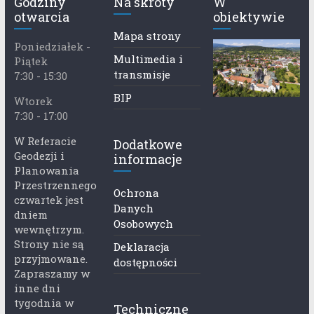
Godziny
Na skróty
W
otwarcia
obiektywie
Mapa strony
Poniedziałek -
Multimedia i
Piątek
transmisje
7:30 - 15:30
BIP
Wtorek
7:30 - 17:00
W Referacie
Dodatkowe
Geodezji i
informacje
Planowania
Przestrzennego
Ochrona
czwartek jest
Danych
dniem
Osobowych
wewnętrzym.
Strony nie są
Deklaracja
przyjmowane.
dostępności
Zapraszamy w
inne dni
tygodnia w
Techniczne