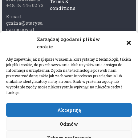
Terms &
+48 18 446 02 73
conditions
E-mail:
gmina@starysa
cz.um.gov.pl
Zarządzaj zgodami plików
Adres skrzynki
cookie
ePuap:
/xkk2740tcp/sk
Aby zapewnić jak najlepsze wrażenia, korzystamy z technologii, takich
rytka
jak pliki cookie, do przechowywania i/lub uzyskiwania dostępu do
informacji o urządzeniu. Zgoda na te technologie pozwoli nam
Adres do e-
przetwarzać dane, takie jak zachowanie podczas przeglądania lub
Doręczeń:
unikalne identyfikatory na tej stronie. Brak wyrażenia zgody lub
AEL-97528-
wycofanie zgody może niekorzystnie wpłynąć na niektóre cechy i
funkcje.
78647-USWGJ-
32
Akceptuję
Odmów
Zobacz preferencje