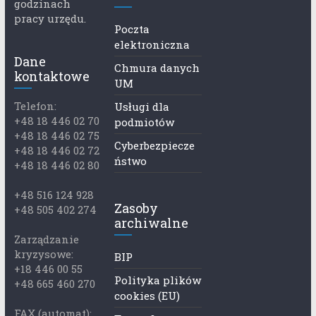
godzinach
pracy urzędu.
Poczta
elektroniczna
Dane
Chmura danych
kontaktowe
UM
Telefon:
Usługi dla
+48 18 446 02 70
podmiotów
+48 18 446 02 75
Cyberbezpiecze
+48 18 446 02 72
ństwo
+48 18 446 02 80
+48 516 124 928
Zasoby
+48 505 402 274
archiwalne
Zarządzanie
kryzysowe:
BIP
+18 446 00 55
Polityka plików
+48 665 460 270
cookies (EU)
FAX (automat):