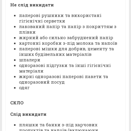
Не слід викидати
паперові рушники та використані
гігієнічні серветки
лакований папір та папір з покриттям з
плівки
жирний або сильно забруднений папір
картонні коробки з-під молока та напоїв
паперові мішки для добрив, цементу та
інших будівельних матеріалів
шпалери
одноразові підгузки та інші гігієнічні
матеріали
жирні одноразові паперові пакети та
одноразовий посуд
одяг
СКЛО
Слід викидати
пляшки та банки з-під харчових
продуктів та напоїв (включаючи