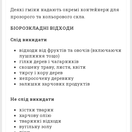
Деякі гміни надають окремі контейнери для
прозорого та кольорового скла.
БІОРОЗКЛАДНІ ВІДХОДИ
Слід викидати
відходи від фруктів та овочів (включаючи
лушпиння тощо)
гілки дерев і чагарників
скошену траву, листя, квіти
тирсу і кору дерев
непросочену деревину
залишки харчових продуктів
Не слід викидати
кістки тварин
харчову олію
тваринні відходи
вугільну золу