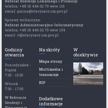
Referat Rozwoju Lokalnego i Promocji
telefon: +48 18 446 02 70 wew. 116
emial: gmina@starysacz.um.gov.pl
Sprawy techniczne:
Referat Administracyjno-Informatyczny
telefon: +48 18 446 02 70 wew. 134
email: it@starysacz.um.gov.pl
Godziny
Na skróty
W
otwarcia
obiektywie
Mapa strony
Poniedziałek -
Multimedia i
Piątek
transmisje
7:30 - 15:30
BIP
Wtorek
7:30 - 17:00
W Referacie
Dodatkowe
Geodezji i
informacje
Planowania