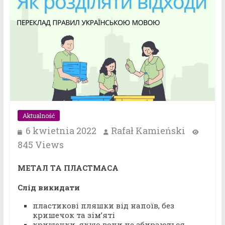
Aktualność
6 kwietnia 2022
Rafał Kamieński
845 Views
МЕТАЛ ТА ПЛАСТМАСА
Слід викидати
пластикові пляшки від напоїв, без
кришечок та зім’яті
кришечки, якщо вони не збираються