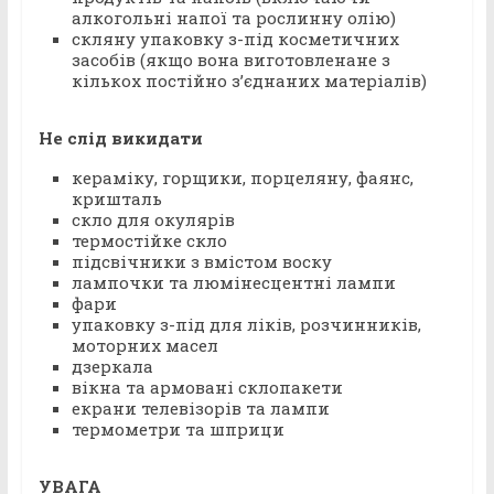
алкогольні напої та рослинну олію)
скляну упаковку з-під косметичних
засобів (якщо вона виготовлена​не з
кількох постійно з’єднаних матеріалів)
Не слід викидати
кераміку, горщики, порцеляну, фаянс,
кришталь
скло для окулярів
термостійке скло
підсвічники з вмістом воску
лампочки та люмінесцентні лампи
фари
упаковку з-під для ліків, розчинників,
моторних масел
дзеркала
вікна та армовані склопакети
екрани телевізорів та лампи
термометри та шприци
УВАГА