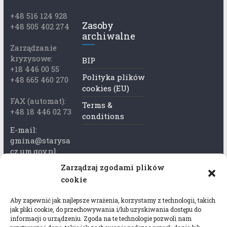
+48 516 124 928
Zasoby
+48 505 402 274
archiwalne
Zarządzanie
kryzysowe:
BIP
+18 446 00 55
Polityka plików
+48 665 460 270
cookies (EU)
FAX (automat):
Terms &
+48 18 446 02 73
conditions
E-mail:
gmina@starysa
cz.um.gov.pl
Zarządzaj zgodami plików
Adres skrzynki
cookie
ePuap:
/xkk2740tcp/sk
Aby zapewnić jak najlepsze wrażenia, korzystamy z technologii, takich
rytka
jak pliki cookie, do przechowywania i/lub uzyskiwania dostępu do
informacji o urządzeniu. Zgoda na te technologie pozwoli nam
Adres do e-