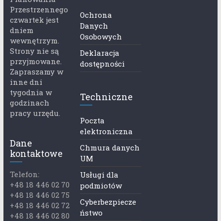
Przestrzennego
Ochrona
czwartek jest
Danych
dniem
Osobowych
wewnętrzym.
Strony nie są
Deklaracja
przyjmowane.
dostępności
Zapraszamy w
inne dni
tygodnia w
Techniczne
godzinach
pracy urzędu.
Poczta
elektroniczna
Dane
Chmura danych
kontaktowe
UM
Telefon:
Usługi dla
+48 18 446 02 70
podmiotów
+48 18 446 02 75
Cyberbezpiecze
+48 18 446 02 72
ństwo
+48 18 446 02 80