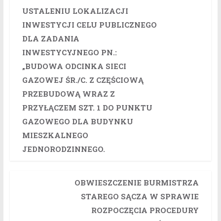
USTALENIU LOKALIZACJI
INWESTYCJI CELU PUBLICZNEGO
DLA ZADANIA
INWESTYCYJNEGO PN.:
„BUDOWA ODCINKA SIECI
GAZOWEJ ŚR./C. Z CZĘŚCIOWĄ
PRZEBUDOWĄ WRAZ Z
PRZYŁĄCZEM SZT. 1 DO PUNKTU
GAZOWEGO DLA BUDYNKU
MIESZKALNEGO
JEDNORODZINNEGO.
OBWIESZCZENIE BURMISTRZA
STAREGO SĄCZA W SPRAWIE
ROZPOCZĘCIA PROCEDURY