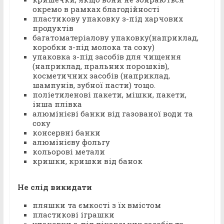
окремо в рамках благодійності
пластикову упаковку з-під харчових
продуктів
багатоматеріалову упаковку(наприклад,
коробки з-під молока та соку)
упаковка з-під засобів для чищення
(наприклад, пральних порошків),
косметичних засобів (наприклад,
шампунів, зубної пасти) тощо.
поліетиленові пакети, мішки, пакети,
інша плівка
алюмінієві банки від газованої води та
соку
консервні банки
алюмінієву фольгу
кольорові метали
кришки, кришки від банок
Не слід викидати
пляшки та ємкості з їх вмістом
пластикові іграшки