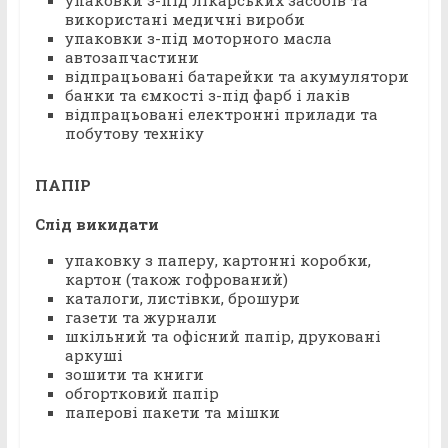
упаковки з-під лікарських засобів та
використані медичні вироби
упаковки з-під моторного масла
автозапчастини
відпрацьовані батарейки та акумулятори
банки та ємкості з-під фарб і лаків
відпрацьовані електронні прилади та
побутову техніку
ПАПІР
Слід викидати
упаковку з паперу, картонні коробки,
картон (також гофрований)
каталоги, листівки, брошури
газети та журнали
шкільний та офісний папір, друковані
аркуші
зошити та книги
обгортковий папір
паперові пакети та мішки