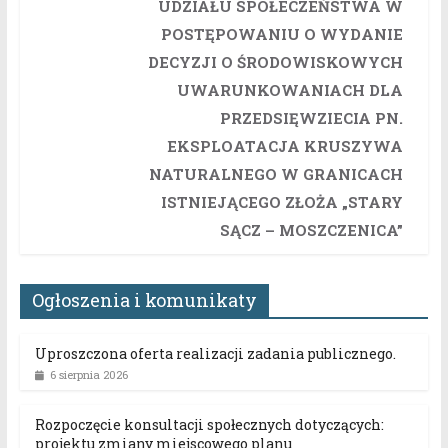
UDZIAŁU SPOŁECZEŃSTWA W
POSTĘPOWANIU O WYDANIE
DECYZJI O ŚRODOWISKOWYCH
UWARUNKOWANIACH DLA
PRZEDSIĘWZIECIA PN.
EKSPLOATACJA KRUSZYWA
NATURALNEGO W GRANICACH
ISTNIEJĄCEGO ZŁOŻA „STARY
SĄCZ – MOSZCZENICA”
Ogłoszenia i komunikaty
Uproszczona oferta realizacji zadania publicznego.
6 sierpnia 2026
Rozpoczęcie konsultacji społecznych dotyczących:
projektu zmiany miejscowego planu