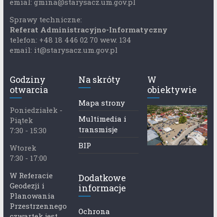
emial: gmina@starysacz.um.gov.pl
Sprawy techniczne:
Referat Administracyjno-Informatyczny
telefon: +48 18 446 02 70 wew. 134
email: it@starysacz.um.gov.pl
Godziny
Na skróty
W
otwarcia
obiektywie
Mapa strony
Poniedziałek -
Multimedia i
Piątek
transmisje
7:30 - 15:30
BIP
Wtorek
7:30 - 17:00
W Referacie
Dodatkowe
Geodezji i
informacje
Planowania
Przestrzennego
Ochrona
czwartek jest