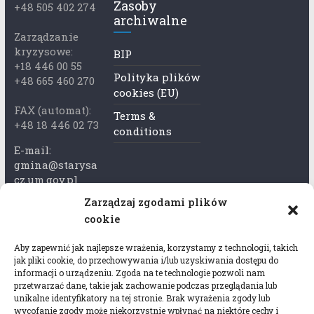
Zasoby
+48 505 402 274
archiwalne
Zarządzanie
kryzysowe:
BIP
+18 446 00 55
Polityka plików
+48 665 460 270
cookies (EU)
FAX (automat):
Terms &
+48 18 446 02 73
conditions
E-mail:
gmina@starysa
cz.um.gov.pl
Zarządzaj zgodami plików
Adres skrzynki
cookie
ePuap:
/xkk2740tcp/sk
Aby zapewnić jak najlepsze wrażenia, korzystamy z technologii, takich
rytka
jak pliki cookie, do przechowywania i/lub uzyskiwania dostępu do
informacji o urządzeniu. Zgoda na te technologie pozwoli nam
Adres do e-
przetwarzać dane, takie jak zachowanie podczas przeglądania lub
Doręczeń:
unikalne identyfikatory na tej stronie. Brak wyrażenia zgody lub
wycofanie zgody może niekorzystnie wpłynąć na niektóre cechy i
AEL-97528-