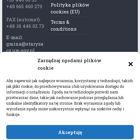
Polityka plików
+48 665 460 270
cookies (EU)
FAX (automat):
Terms &
+48 18 446 02 73
conditions
E-mail:
gmina@starysa
cz.um.gov.pl
Zarządzaj zgodami plików
Adres skrzynki
cookie
ePuap:
/xkk2740tcp/sk
Aby zapewnić jak najlepsze wrażenia, korzystamy z technologii, takich
rytka
jak pliki cookie, do przechowywania i/lub uzyskiwania dostępu do
informacji o urządzeniu. Zgoda na te technologie pozwoli nam
Adres do e-
przetwarzać dane, takie jak zachowanie podczas przeglądania lub
Doręczeń:
unikalne identyfikatory na tej stronie. Brak wyrażenia zgody lub
wycofanie zgody może niekorzystnie wpłynąć na niektóre cechy i
AEL-97528-
funkcje.
78647-USWGJ-
32
Akceptuję