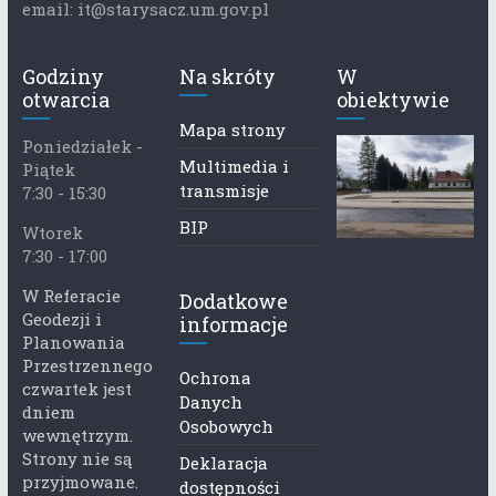
email: it@starysacz.um.gov.pl
Godziny
Na skróty
W
otwarcia
obiektywie
Mapa strony
Poniedziałek -
Multimedia i
Piątek
transmisje
7:30 - 15:30
BIP
Wtorek
7:30 - 17:00
W Referacie
Dodatkowe
Geodezji i
informacje
Planowania
Przestrzennego
Ochrona
czwartek jest
Danych
dniem
Osobowych
wewnętrzym.
Strony nie są
Deklaracja
przyjmowane.
dostępności