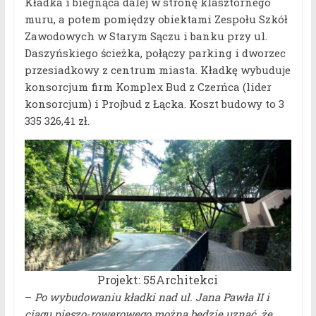
Kładka i biegnąca dalej w stronę klasztornego
muru, a potem pomiędzy obiektami Zespołu Szkół
Zawodowych w Starym Sączu i banku przy ul.
Daszyńskiego ścieżka, połączy parking i dworzec
przesiadkowy z centrum miasta. Kładkę wybuduje
konsorcjum firm Komplex Bud z Czerńca (lider
konsorcjum) i Projbud z Łącka. Koszt budowy to 3
335 326,41 zł.
Projekt: 55Architekci
–
Po wybudowaniu kładki nad ul. Jana Pawła II i
ciągu pieszo-rowerowego można będzie uznać, że