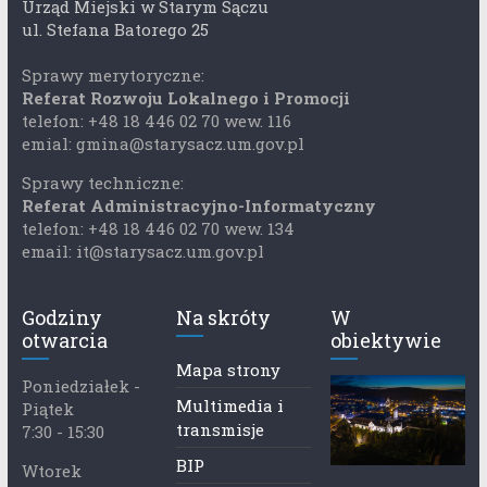
Urząd Miejski w Starym Sączu
ul. Stefana Batorego 25
Sprawy merytoryczne:
Referat Rozwoju Lokalnego i Promocji
telefon: +48 18 446 02 70 wew. 116
emial: gmina@starysacz.um.gov.pl
Sprawy techniczne:
Referat Administracyjno-Informatyczny
telefon: +48 18 446 02 70 wew. 134
email: it@starysacz.um.gov.pl
Godziny
Na skróty
W
otwarcia
obiektywie
Mapa strony
Poniedziałek -
Multimedia i
Piątek
transmisje
7:30 - 15:30
BIP
Wtorek