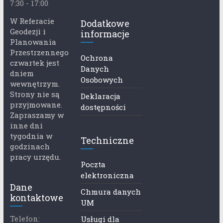
7:30 - 17:00
W Referacie
Dodatkowe
Geodezji i
informacje
Planowania
Przestrzennego
Ochrona
czwartek jest
Danych
dniem
Osobowych
wewnętrzym.
Strony nie są
Deklaracja
przyjmowane.
dostępności
Zapraszamy w
inne dni
tygodnia w
Techniczne
godzinach
pracy urzędu.
Poczta
elektroniczna
Dane
Chmura danych
kontaktowe
UM
Telefon:
Usługi dla