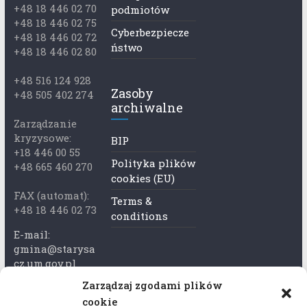
+48 18 446 02 70
podmiotów
+48 18 446 02 75
Cyberbezpiecze
+48 18 446 02 72
ństwo
+48 18 446 02 80
+48 516 124 928
Zasoby
+48 505 402 274
archiwalne
Zarządzanie
kryzysowe:
BIP
+18 446 00 55
Polityka plików
+48 665 460 270
cookies (EU)
FAX (automat):
Terms &
+48 18 446 02 73
conditions
E-mail:
gmina@starysa
cz.um.gov.pl
Zarządzaj zgodami plików
Adres skrzynki
cookie
ePuap: