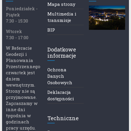
Mapa strony
Poniedziałek -
Multimedia i
Piątek
transmisje
7:30 - 15:30
BIP
Wtorek
7:30 - 17:00
W Referacie
Dodatkowe
Geodezji i
informacje
Planowania
Przestrzennego
Ochrona
czwartek jest
Danych
dniem
Osobowych
wewnętrzym.
Strony nie są
Deklaracja
przyjmowane.
dostępności
Zapraszamy w
inne dni
tygodnia w
Techniczne
godzinach
pracy urzędu.