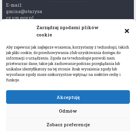
E-mail:
gmina@starysa
cz.um.gov.pl
Zarządzaj zgodami plików
Adres skrzynki
cookie
ePuap:
/xkk2740tcp/sk
Aby zapewnić jak najlepsze wrażenia, korzystamy z technologii, takich
rytka
jak pliki cookie, do przechowywania i/lub uzyskiwania dostępu do
informacji o urządzeniu. Zgoda na te technologie pozwoli nam
Adres do e-
przetwarzać dane, takie jak zachowanie podczas przeglądania lub
Doręczeń:
unikalne identyfikatory na tej stronie. Brak wyrażenia zgody lub
wycofanie zgody może niekorzystnie wpłynąć na niektóre cechy i
AEL-97528-
funkcje.
78647-USWGJ-
32
Akceptuję
Odmów
Zobacz preferencje
Copyright © 2026
Gmina Stary Sącz
. All rights
reserved.