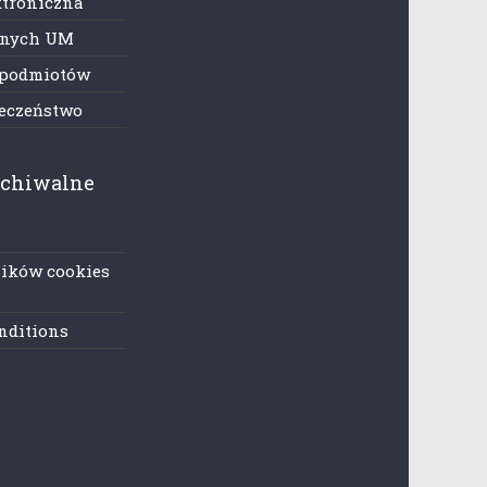
ktroniczna
anych UM
 podmiotów
ieczeństwo
rchiwalne
lików cookies
nditions