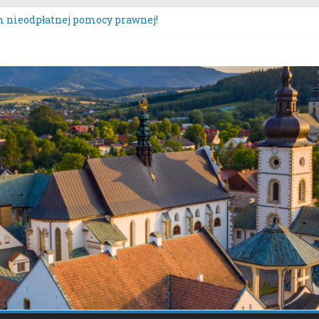
 nieodpłatnej pomocy prawnej!
tacje społeczne dotyczące zmiany „Miejscowego planu zagospo
czona oferta realizacji zadania publicznego.
s „Moc Bukietów Matki Boskiej Zielnej”.
zęcie konsultacji społecznych dotyczących: projektu zmiany m
ącz – Plan Nr 1A”.