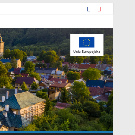
darowania przestrzennego Mostki”.
iejscowego planu zagospodarowania przestrzennego „Miasto