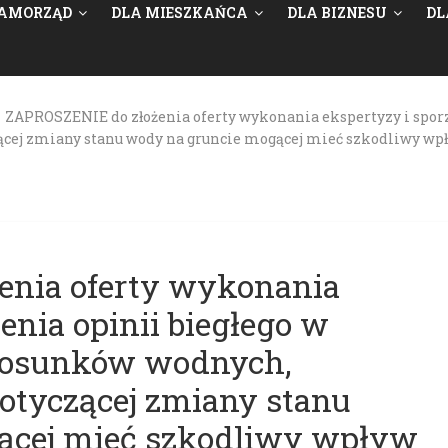
AMORZĄD
DLA MIESZKAŃCA
DLA BIZNESU
DL
>
ZAPROSZENIE do złożenia oferty wykonania ekspertyzy i sporzą
ącej zmiany stanu wody na gruncie mogącej mieć szkodliwy wpł
enia oferty wykonania
enia opinii biegłego w
 stosunków wodnych,
dotyczącej zmiany stanu
ącej mieć szkodliwy wpływ