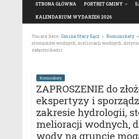
STRONA GŁÓWNA
PORTRET GMINY
S
KALENDARIUM WYDARZEŃ 2026
You are here:
Gmina Stary Sącz
>
Komunikaty
stosunków wodnych, melioracji wodnych, dotycz
załącznikami
Komunikaty
ZAPROSZENIE do złoż
ekspertyzy i sporządz
zakresie hydrologii,
melioracji wodnych, 
wody na gruncie mog