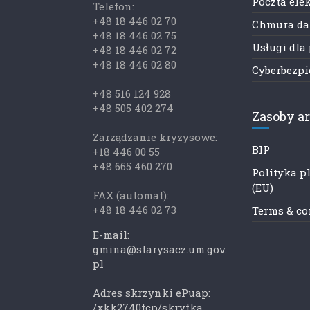
Poczta ele
Telefon:
+48 18 446 02 70
Chmura d
+48 18 446 02 75
Usługi dla
+48 18 446 02 72
+48 18 446 02 80
Cyberbezp
+48 516 124 928
+48 505 402 274
Zasoby a
Zarządzanie kryzysowe:
BIP
+18 446 00 55
+48 665 460 270
Polityka p
(EU)
FAX (automat):
+48 18 446 02 73
Terms & co
E-mail:
gmina@starysacz.um.gov.
pl
Adres skrzynki ePuap:
/xkk2740tcp/skrytka