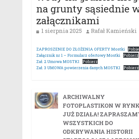
na grunty sąsiednie 
załącznikami
1 sierpnia 2025
Rafał Kamieński
ZAPROSZENIE DO ZŁOŻENIA OFERTY Mostki
Pobie
Załącznik nr 1 – Formularz ofertowy Mostki
Pobierz
Zał. 2 Umowa MOSTKI
Pobierz
Zał. 3 UMOWA powierzenia danych MOSTKI
Pobierz
ARCHIWALNY
FOTOPLASTIKON W RYN
JUŻ DZIAŁA! ZAPRASZAM
WSZYSTKICH DO
ODKRYWANIA HISTORII