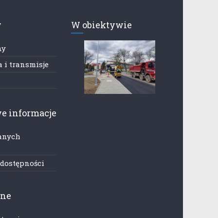
y
W obiektywie
ny
 i transmisje
e informacje
anych
h
 dostępności
zne