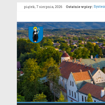
Przejdź
piątek, 7 sierpnia, 2026
Ostatnie wpisy:
System
do
Konsul
treści
Uprosz
Gmina
Konkur
Rozpoc
Stary
Stary S
Sącz
Portal
samorządowy
Gminy
Stary
Sącz