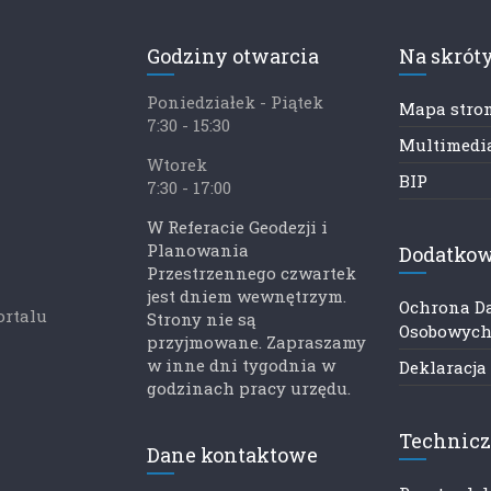
Godziny otwarcia
Na skrót
Poniedziałek - Piątek
Mapa stro
7:30 - 15:30
Multimedia
Wtorek
BIP
7:30 - 17:00
W Referacie Geodezji i
Planowania
Dodatkow
Przestrzennego czwartek
jest dniem wewnętrzym.
Ochrona D
ortalu
Strony nie są
Osobowyc
przyjmowane. Zapraszamy
w inne dni tygodnia w
Deklaracja
godzinach pracy urzędu.
Technic
Dane kontaktowe