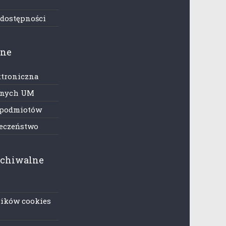
h
 dostępności
zne
ktroniczna
anych UM
 podmiotów
ieczeństwo
rchiwalne
lików cookies