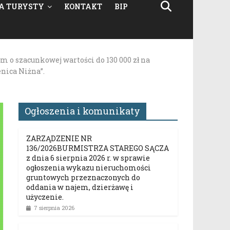
A TURYSTY
KONTAKT
BIP
 o szacunkowej wartości do 130 000 zł na
nica Niżna”.
Ogłoszenia i komunikaty
ZARZĄDZENIE NR
136/2026BURMISTRZA STAREGO SĄCZA
z dnia 6 sierpnia 2026 r. w sprawie
ogłoszenia wykazu nieruchomości
gruntowych przeznaczonych do
oddania w najem, dzierżawę i
użyczenie.
7 sierpnia 2026