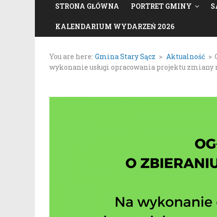
STRONA GŁÓWNA
PORTRET GMINY
S
KALENDARIUM WYDARZEŃ 2026
You are here:
Gmina Stary Sącz
>
Aktualność
>
wykonanie usługi opracowania projektu zmiany 