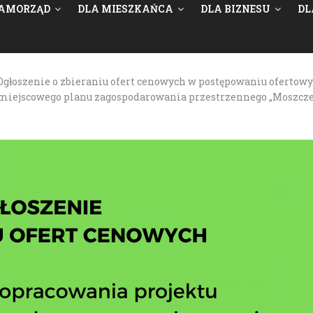
AMORZĄD
DLA MIESZKAŃCA
DLA BIZNESU
DL
Ogłoszenie o zbieraniu ofert cenowych w postępowaniu ofertowym
miejscowego planu zagospodarowania przestrzennego „Moszcze