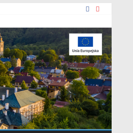
ia 2026 r. w sprawie ogłoszenia wykazu nieruchomości
e.
yjna Grupa Teatralna” złożonej przez Stowarzyszenie „Gniazdo”.
arowania przestrzennego Mostki”.