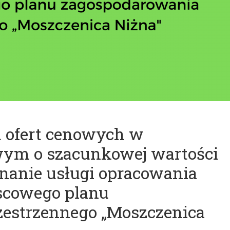
u ofert cenowych w
wym o szacunkowej wartości
onanie usługi opracowania
scowego planu
zestrzennego „Moszczenica