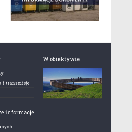
y
W obiektywie
ny
 i transmisje
e informacje
anych