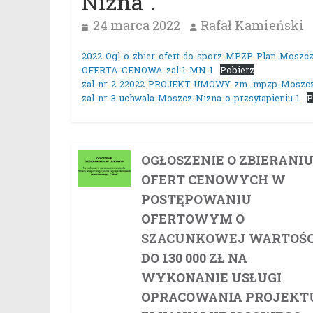
Niżna”.
24 marca 2022
Rafał Kamieński
2022-Ogl-o-zbier-ofert-do-sporz-MPZP-Plan-Moszcz
OFERTA-CENOWA-zal-1-MN-1
Pobierz
zal-nr-2-22022-PROJEKT-UMOWY-zm.-mpzp-Moszcz
zal-nr-3-uchwala-Moszcz-Nizna-o-przsytapieniu-1
P
OGŁOSZENIE O ZBIERANI
OFERT CENOWYCH W
POSTĘPOWANIU
OFERTOWYM O
SZACUNKOWEJ WARTOŚC
DO 130 000 ZŁ NA
WYKONANIE USŁUGI
OPRACOWANIA PROJEKT