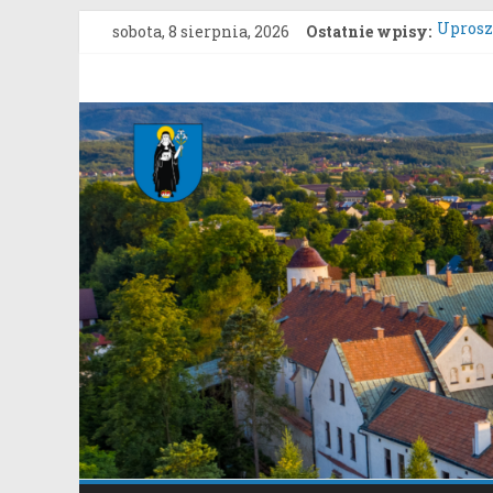
Przejdź
sobota, 8 sierpnia, 2026
Ostatnie wpisy:
Uproszc
do
ZARZĄD
treści
grunto
Gmina
Konkur
Zgłasza
Stary
Konsul
Sącz
Portal
samorządowy
Gminy
Stary
Sącz