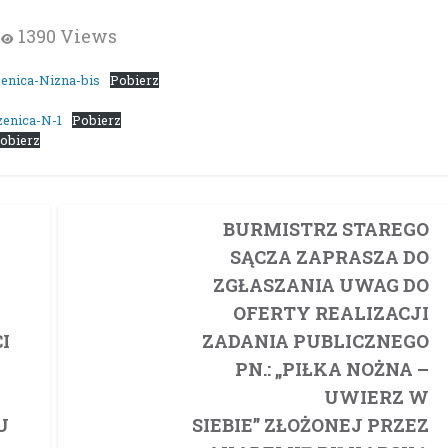
1390 Views
enica-Nizna-bis
Pobierz
enica-N-1
Pobierz
obierz
U
BURMISTRZ STAREGO
SĄCZA ZAPRASZA DO
ZGŁASZANIA UWAG DO
OFERTY REALIZACJI
I
ZADANIA PUBLICZNEGO
PN.: „PIŁKA NOŻNA –
UWIERZ W
U
SIEBIE” ZŁOŻONEJ PRZEZ