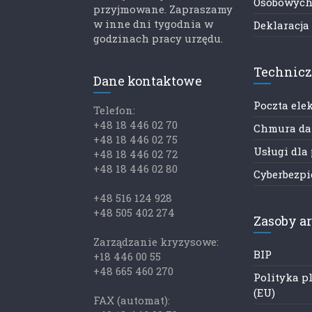
Osobowyc
przyjmowane. Zapraszamy
w inne dni tygodnia w
Deklaracja
godzinach pracy urzędu.
Technic
Dane kontaktowe
Poczta ele
Telefon:
+48 18 446 02 70
Chmura d
+48 18 446 02 75
Usługi dla
+48 18 446 02 72
+48 18 446 02 80
Cyberbezp
+48 516 124 928
+48 505 402 274
Zasoby a
Zarządzanie kryzysowe:
BIP
+18 446 00 55
+48 665 460 270
Polityka p
(EU)
FAX (automat):