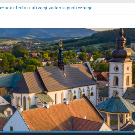
zona oferta realizacji zadania publicznego.
ZENIE NR 136/2026BURMISTRZA STAREGO SĄCZA z dnia 6 sierpn
wych przeznaczonych do oddania w najem, dzierżawę i użyczeni
s Wieńców Dożynkowych Województwa Małopolskiego.
nie uwag do oferty realizacji zadania publicznego pn. „Integrac
tacje społeczne dotyczące zmiany „Miejscowego planu zagospod