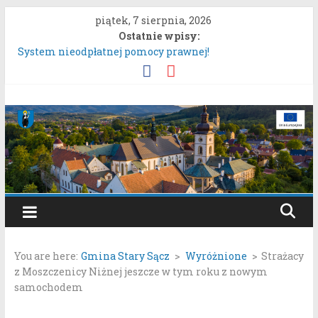
Przejdź
piątek, 7 sierpnia, 2026
do
Ostatnie wpisy:
treści
System nieodpłatnej pomocy prawnej!
Konsultacje społeczne dotyczące zmiany „Miejscowego
planu zagospodarowania przestrzennego Mostki”.
Uproszczona oferta realizacji zadania publicznego.
Gmina
Konkurs „Moc Bukietów Matki Boskiej Zielnej”.
Rozpoczęcie konsultacji społecznych dotyczących:
Stary
projektu zmiany miejscowego planu zagospodarowania
przestrzennego „Miasto Stary Sącz – Plan Nr 1A”.
Sącz
Portal
samorządowy
You are here:
Gmina Stary Sącz
>
Wyróżnione
>
Strażacy
Gminy
z Moszczenicy Niżnej jeszcze w tym roku z nowym
Stary
samochodem
Sącz