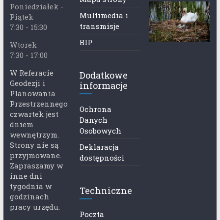
Poniedziałek -
Multimedia i
Piątek
transmisje
7:30 - 15:30
BIP
Wtorek
7:30 - 17:00
W Referacie
Dodatkowe
Geodezji i
informacje
Planowania
Przestrzennego
Ochrona
czwartek jest
Danych
dniem
Osobowych
wewnętrzym.
Strony nie są
Deklaracja
przyjmowane.
dostępności
Zapraszamy w
inne dni
tygodnia w
Techniczne
godzinach
pracy urzędu.
Poczta