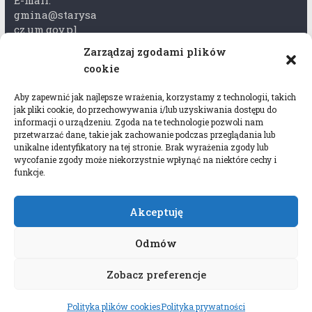
gmina@starysa
cz.um.gov.pl
Zarządzaj zgodami plików
Adres skrzynki
cookie
ePuap:
/xkk2740tcp/sk
Aby zapewnić jak najlepsze wrażenia, korzystamy z technologii, takich
rytka
jak pliki cookie, do przechowywania i/lub uzyskiwania dostępu do
informacji o urządzeniu. Zgoda na te technologie pozwoli nam
Adres do e-
przetwarzać dane, takie jak zachowanie podczas przeglądania lub
Doręczeń:
unikalne identyfikatory na tej stronie. Brak wyrażenia zgody lub
AEL-97528-
wycofanie zgody może niekorzystnie wpłynąć na niektóre cechy i
funkcje.
78647-USWGJ-
32
Akceptuję
Odmów
Zobacz preferencje
Copyright © 2026
Gmina Stary Sącz
. All rights
reserved.
Polityka plików cookies
Polityka prywatności